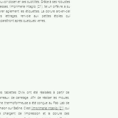
uvoir observer ses subtilités. Grâce à ses robustes
esses, l’imprimerie Intaglio (21), tel un orfèvre, a su
rer agilement les étiquettes. La dorure arc-en-ciel
es lettrages, renvoie aux petites étoiles qui
paraîtront après quelques verres.
es tablettes OMA ont été réalisées à partir de
arreaux de carrelage. Afin de réaliser les moules,
ne thermoformeuse a été conçue au Fab Lab de
halon sur Saône. C'est
l'imprimerie Intaglio (21)
qui
e chargent de l'impression et la dorure des