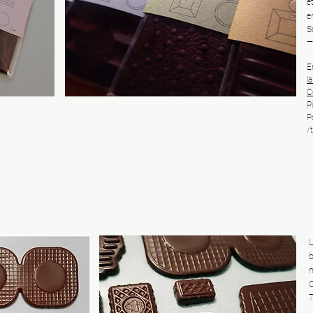
é
e
S
—
E
l
C
P
P
/
L
b
m
C
7