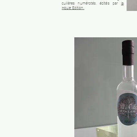
cuillères numérotés, édités par
la
Houle Edition.