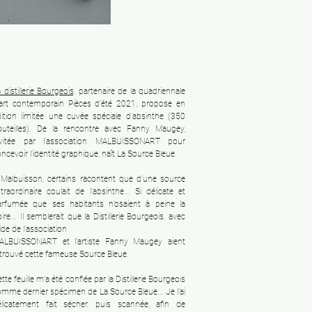
 distillerie Bourgeois,
partenaire de la quadriennale
’art contemporain Pièces d’été 2021, propose en
dition limitée une cuvée spéciale d’absinthe (350
outeilles). De la rencontre avec Fanny Maugey,
nvitée par l’association MALBUISSONART pour
ncevoir l’identité graphique, naît La Source Bleue.
 Malbuisson, certains racontent que d’une source
traordinaire coulait de l’absinthe... Si délicate et
arfumée que ses habitants n’osaient à peine la
ire... Il semblerait que la Distillerie Bourgeois, avec
aide de l’association
ALBUISSONART et l’artiste Fanny Maugey aient
trouvé cette fameuse Source Bleue.
tte feuille m’a été confiée par la Distillerie Bourgeois
mme dernier spécimen de La Source Bleue... Je l’ai
élicatement fait sécher, puis scannée, afin de