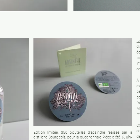
La
d
é
b
i
co
À
ex
p
bo
l’
M
re
Ce
co
Edition limitée, 350 bouteilles d’absinthe réalisée par la
d
distillerie Bourgeois, pour la quadriennale Pièce d’été. (Juin-