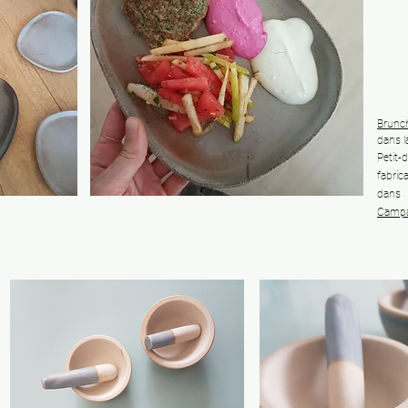
Brunc
dans l
Petit
fabric
dans 
Camp