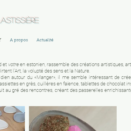
astissière
Y
A propos
Actualité
d et
votre
en estonien, rassemble des créations artistiques, arti
rtent l’Art, la volupté des sens et la Nature.
tidien autour du «Manger», il me semble intéressant de crée
 assiettes en grès,
cuillères en faïence, tablettes de chocolat 
it au gré des rencontres, créant des
passerelles enrichissante