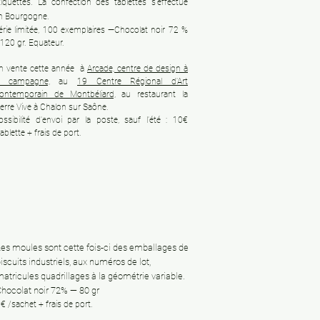
tiquettes. La confection des tablettes s'effectue
n
Bourgogne.
érie limitée, 100 exemplaires —Chocolat noir 72 %
120 gr. Equateur.
n vente cette année à
Arcade, centre de design à
a campagne,
au
19 Centre Régional d'Art
ontemporain de Montbéliard,
au restaurant la
ierre Vive à Chalon sur Saône.
ossibilité d'envoi par la poste, sauf l'été :
10€
tablette + frais de port.
es moules sont cette fois-ci des emballages de
iscuits industriels, aux numéros de lot,
atricules quadrillages à la géométrie variable.
hocolat noir 72% — 80 gr
€ /sachet + frais de port.