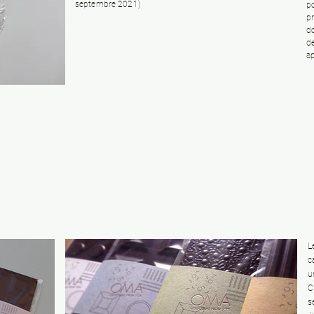
septembre 2021)
po
pr
do
d
ap
L
c
u
C
s