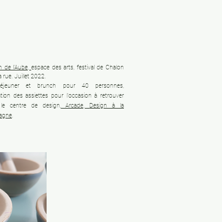
h de l'Aube,
espace des arts, festival de Chalon
a rue. Juillet 2022.
-déjeuner et brunch pour 40 personnes,
ation des assiettes pour l'occasion à retrouver
le centre de design,
Arcade,
Design à la
agne
.